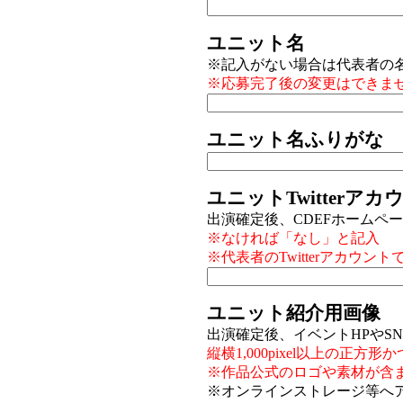
ユニット名
※記入がない場合は代表者の
※応募完了後の変更はできま
ユニット名ふりがな
ユニットTwitterアカ
出演確定後、CDEFホームペ
※なければ「なし」と記入
※代表者のTwitterアカウン
ユニット紹介用画像
出演確定後、イベントHPやS
縦横1,000pixel以上の正方形
※作品公式のロゴや素材が含
※オンラインストレージ等へ