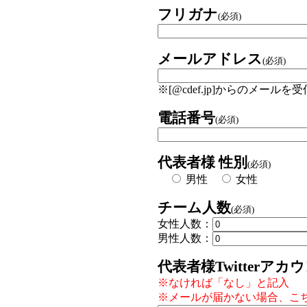
フリガナ
(必須)
メールアドレス
(必須)
※[@cdef.jp]からのメ
電話番号
(必須)
代表者様 性別
(必須)
男性
女性
チーム人数
(必須)
女性人数：
男性人数：
代表者様Twitterアカ
※なければ「なし」と記入
※メールが届かない場合、こ