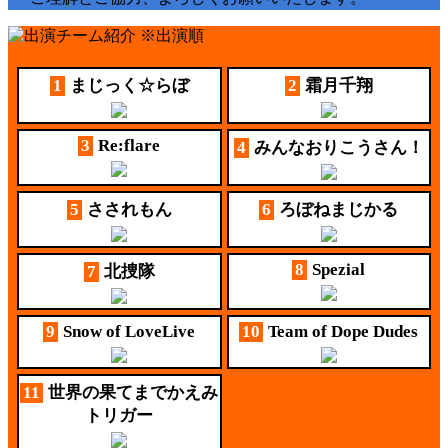
※出演順
1
まじっく☆らぼ
2
霜月千翔
3
Re:flare
4
みんなおりこうさん！
5
さされもん
6
ろぼねまじかる
8
Spezial
7
北捜隊
9
Snow of LoveLive
10
Team of Dope Dudes
11
世界の果てまでかえみ
トリガー