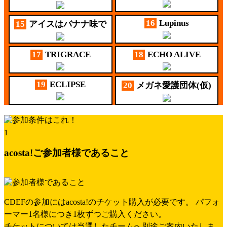
16
Lupinus
15
アイスはバナナ味で
17
TRIGRACE
18
ECHO ALIVE
19
ECLIPSE
20
メガネ愛護団体(仮)
1
acosta!ご参加者様であること
CDEFの参加にはacosta!のチケット購入が必要です。
パフォ
ーマー1名様につき1枚ずつご購入ください。
チケットについては当選したチームへ別途ご案内いたしま