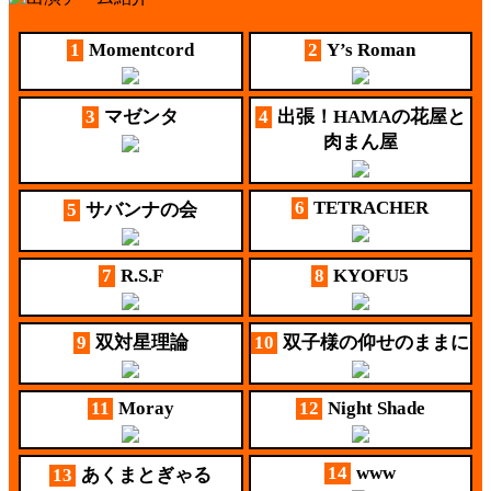
1
Momentcord
2
Y’s Roman
3
マゼンタ
4
出張！HAMAの花屋と
肉まん屋
6
TETRACHER
5
サバンナの会
7
R.S.F
8
KYOFU5
9
双対星理論
10
双子様の仰せのままに
11
Moray
12
Night Shade
14
www
13
あくまとぎゃる