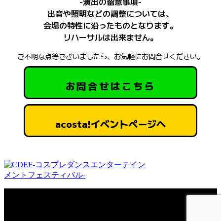
-演出の留意事項-
撮影した写真、動画はacosta!公式HP、SNSやその他告知媒体等
出音や照明などの調整については、
で使用させていただく場合がございますので、予めご了承くださ
い。
会場の特性に沿ったものとなります。
複数人チームの場合でも、1人一曲ずつ交代など1人で踊るパフォ
リハーサルは出来ません。
ーマンスはご遠慮ください。
ご不明な点等ございましたら、お気軽にお問合せください。
過激なパフォーマンス、ステージを汚す恐れのある衣装や小道具
の使用はご遠慮ください。
使用する音源の許諾はご自身でご確認をお願いいたします。
お問合せはこちら
音源にセリフが入る場合は出演時間のうち30秒以内に収めてくだ
さい。
acosta!イベントページへ
Copyright © CDEF-コスプレダンスエンターテインメントフェスティバル-.
All rights reserved.