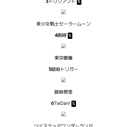
3
トリリアント
美少女戦士セーラームーン
4
咆哮
東京喰種
5
暗殺トリガー
暗殺教室
6
TwDan!
ツイステッドワンダーランド