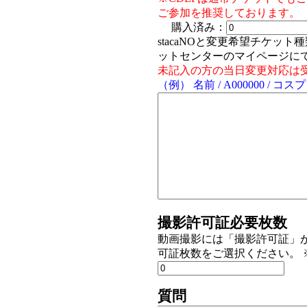
ご参加を推奨しております。
購入済み：
stacaNOと変更希望チケッ
ットセンターのマイページに
未記入の方の当日変更対応は
（例） 名前 / A000000 
撮影許可証必要枚数
動画撮影には「撮影許可証」
可証枚数をご選択ください。 
質問