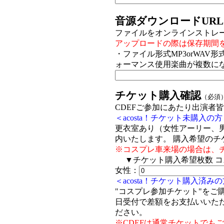
音源ダウンロードURL
ファイルをオンラインストレ
アップロードの際は保存期間を
・ファイル形式MP3orWAV
ォーマンス使用楽曲が複数に
チケット購入確認
（必須
CDEFご参加にあたり出演者
＜acosta！チケット未購入の
更衣室あり（女性アーリー、
内いたします。 購入希望のチ
※コスプレ車来場の場合は、
▼チケット購入希望枚数 コスプレ
女性：
＜acosta！チケット購入済み
"コスプレ参加チケット"をご
日受付で差額をお支払いいた
ださい。
※CDEFは通常チケットで