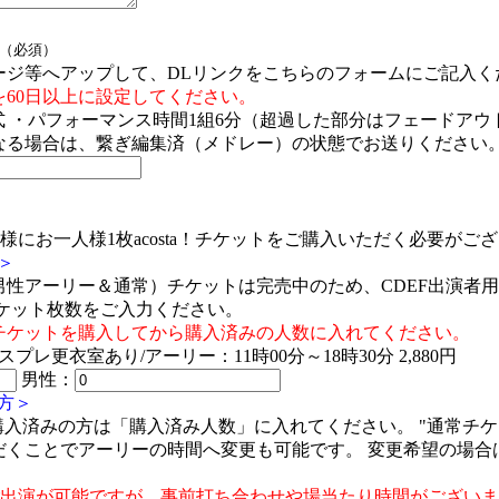
（必須）
ージ等へアップして、DLリンクをこちらのフォームにご記入く
60日以上に設定してください。
形式 ・パフォーマンス時間1組6分（超過した部分はフェードア
なる場合は、繋ぎ編集済（メドレー）の状態でお送りください
）
皆様にお一人様1枚acosta！チケットをご購入いただく必要が
方＞
男性アーリー＆通常）チケットは完売中のため、CDEF出演者
ケット枚数をご入力ください。
チケットを購入してから購入済みの人数に入れてください。
更衣室あり/アーリー：11時00分～18時30分 2,880円
男性：
の方＞
購入済みの方は「購入済み人数」に入れてください。 "通常チ
だくことでアーリーの時間へ変更も可能です。 変更希望の場合
もご出演が可能ですが、事前打ち合わせや場当たり時間がござい