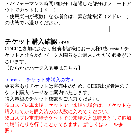
・パフォーマンス時間1組6分（超過した部分はフェードア
ウトでカットします。）
・使用楽曲が複数になる場合は、繋ぎ編集済（メドレー）
の状態でお送りください。
チケット購入確認
（必須）
CDEFご参加にあたり出演者皆様にお一人様1枚acosta！チ
ケットとひらかたパーク入園券をご購入いただく必要がご
ざいます。
【ひらかたパーク入園券はこちら】
＜acosta！チケット未購入の方＞
更衣室ありチケットは完売中のため、CDEF出演者用のチ
ケット購入ページをご案内いたします。
購入希望のチケット枚数をご入力ください。
※コスプレ車来場チケットでご来場の場合は、チケットを
購入してから購入済みの人数に入れてください。
※コスプレ車来場チケットでご来場の方は特典として追加
で場当たりを行うことができます。(詳しくはメール参
照）