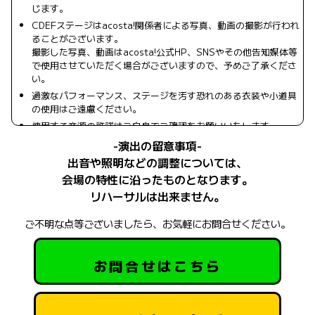
じます。
CDEFステージはacosta!関係者による写真、動画の撮影が行われ
ることがございます。
撮影した写真、動画はacosta!公式HP、SNSやその他告知媒体等
で使用させていただく場合がございますので、予めご了承くださ
い。
過激なパフォーマンス、ステージを汚す恐れのある衣装や小道具
の使用はご遠慮ください。
使用する音源の許諾はご自身でご確認をお願いいたします。
音源にセリフが入る場合は出演時間のうち30秒以内に収めてくだ
-演出の留意事項-
さい。
出音や照明などの調整については、
会場の特性に沿ったものとなります。
リハーサルは出来ません。
ご不明な点等ございましたら、お気軽にお問合せください。
お問合せはこちら