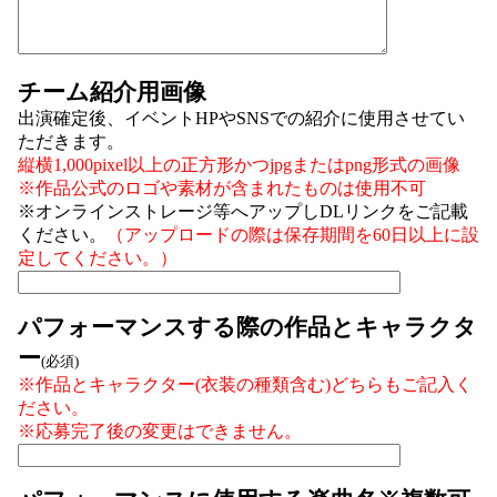
チーム紹介用画像
出演確定後、イベントHPやSNSでの紹介に使用させてい
ただきます。
縦横1,000pixel以上の正方形かつjpgまたはpng形式の画像
※作品公式のロゴや素材が含まれたものは使用不可
※オンラインストレージ等へアップしDLリンクをご記載
ください。
（アップロードの際は保存期間を60日以上に設
定してください。）
パフォーマンスする際の作品とキャラクタ
ー
(必須)
※作品とキャラクター(衣装の種類含む)どちらもご記入く
ださい。
※応募完了後の変更はできません。