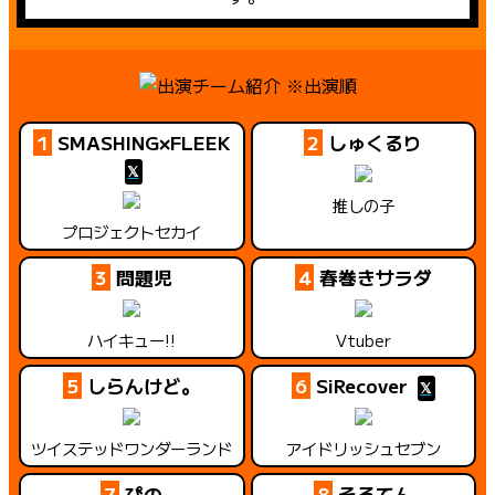
※出演順
1
SMASHING×FLEEK
2
しゅくるり
推しの子
プロジェクトセカイ
3
問題児
4
春巻きサラダ
ハイキュー!!
Vtuber
5
しらんけど。
6
SiRecover
ツイステッドワンダーランド
アイドリッシュセブン
7
ぴの
8
そるてん