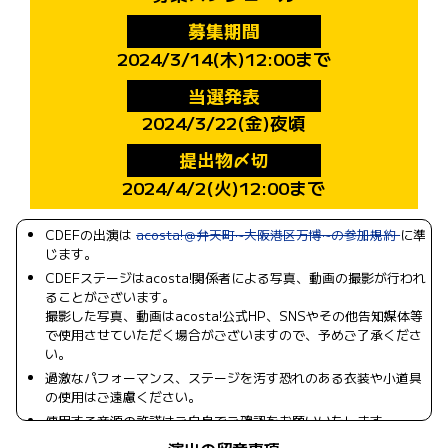
募集期間
2024/3/14(木)12:00まで
当選発表
2024/3/22(金)夜頃
提出物〆切
2024/4/2(火)12:00まで
CDEFの出演は
acosta!＠弁天町~大阪港区万博~の参加規約
に準
じます。
CDEFステージはacosta!関係者による写真、動画の撮影が行われ
ることがございます。
撮影した写真、動画はacosta!公式HP、SNSやその他告知媒体等
で使用させていただく場合がございますので、予めご了承くださ
い。
過激なパフォーマンス、ステージを汚す恐れのある衣装や小道具
の使用はご遠慮ください。
使用する音源の許諾はご自身でご確認をお願いいたします。
音源にセリフが入る場合は出演時間のうち30秒以内に収めてくだ