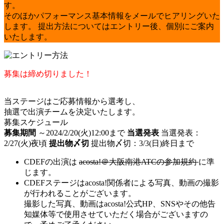
す。
そのほかパフォーマンス基本情報をメールでヒアリングいた
します。
提出方法についてはエントリー後、個別にご案内
いたします。
募集は締め切りました！
当ステージはご応募情報から選考し、
抽選で出演チームを決定いたします。
募集スケジュール
募集期間
～2024/2/20(火)12:00まで
当選発表
当選発表：
2/27(火)夜頃
提出物〆切
提出物〆切：3/3(日)終日まで
CDEFの出演は
acosta!＠大阪南港ATCの参加規約
に準
じます。
CDEFステージはacosta!関係者による写真、動画の撮影
が行われることがございます。
撮影した写真、動画はacosta!公式HP、SNSやその他告
知媒体等で使用させていただく場合がございますの