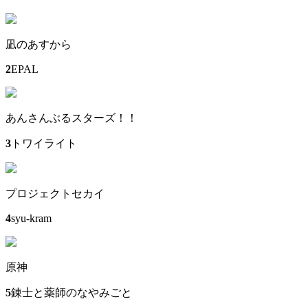
凪のあすから
2
EPAL
あんさんぶるスターズ！！
3
トワイライト
プロジェクトセカイ
4
syu-kram
原神
5
錬士と薬師のなやみごと