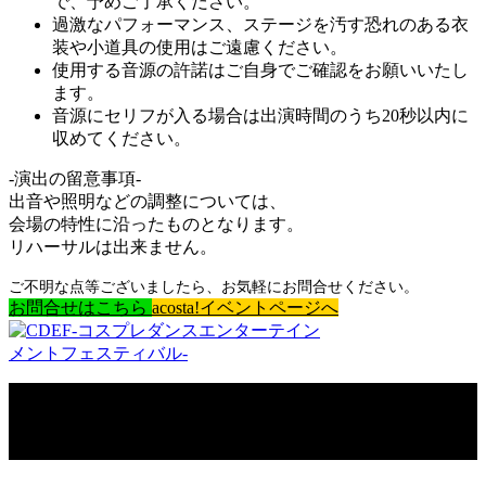
で、予めご了承ください。
過激なパフォーマンス、ステージを汚す恐れのある衣
装や小道具の使用はご遠慮ください。
使用する音源の許諾はご自身でご確認をお願いいたし
ます。
音源にセリフが入る場合は出演時間のうち20秒以内に
収めてください。
-演出の留意事項-
出音や照明などの調整については、
会場の特性に沿ったものとなります。
リハーサルは出来ません。
ご不明な点等ございましたら、お気軽にお問合せください。
お問合せはこちら
acosta!イベントページへ
Copyright © CDEF-コスプレダンスエンターテインメントフェスティバル-.
All rights reserved.