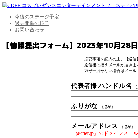
今後のステージ予定
過去開催の様子
お問い合わせ
【情報提出フォーム】2023年10月28日 
必要事項を記入の上、【送信
送信後は控えメールが届きま
万が一届かない場合はメール
代表者様 ハンドル名
（
ふりがな
（必須）
メールアドレス
（必須）
「@cdef.jp」のドメイン