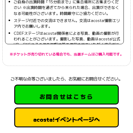
ご自身の出演時間「15分前まで」に集合場所にお集まりくだ
さい ※出演時間を過ぎてから来られた場合、出演ができなく
なる可能性がございます。時間厳守にご協力ください。
ステージ付近での交流はできません。交流はacosta!撮影エリ
ア内でお願いします。
CDEFステージはacosta!関係者による写真、動画の撮影が行
われることがございます。撮影した写真、動画はacosta!公式
HP、SNSやその他告知媒体等で使用させていただく場合がご
ざいますので、予めご了承ください。
※チケットが売り切れている場合でも、当選チームはご購入可能です。
階段を使ったパフォーマンスは禁止。
楽器は実際に演奏するのは禁止、小道具ならOK
バミリはセンターと左右数か所用意していますが、各演者ごと
にバミリはできません。
ご不明な点等ございましたら、お気軽にお問合せください。
パフォーマンス最中に上着を脱ぐ演出は可能です。投げる行為
は禁止です。出演者様の転倒を防ぐため、ステージ上の端に簡
お問合せはこちら
単に隠すようにしてください。
再生のタイミングや音量の調整は、統一したものになります。
細かい指摘にはお答えできません。
使用する音源の許諾はご自身でご確認をお願いいたします。
acosta!イベントページへ
特別な事情がない場合、出演順を変更することは不可となりま
す。